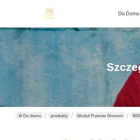
Do Domu
Szcze
Do domu
produkty
Moduł Przeciw Dronom
900