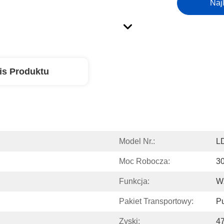
Naj
is Produktu
Model Nr.:
L
Moc Robocza:
3
Funkcja:
W
Pakiet Transportowy:
P
Zyski:
4