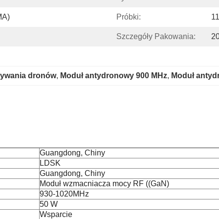
MA)
Próbki:
1
Szczegóły Pakowania:
20
rywania dronów
, 
Moduł antydronowy 900 MHz
, 
Moduł antyd
Guangdong, Chiny
LDSK
Guangdong, Chiny
Moduł wzmacniacza mocy RF ((GaN)
930-1020MHz
50 W
Wsparcie