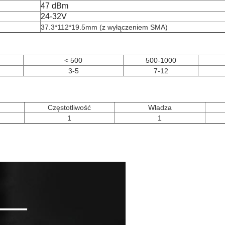
47 dBm
24-32V
37.3*112*19.5mm (z wyłączeniem SMA)
< 500
500-1000
3-5
7-12
Częstotliwość
Władza
1
1