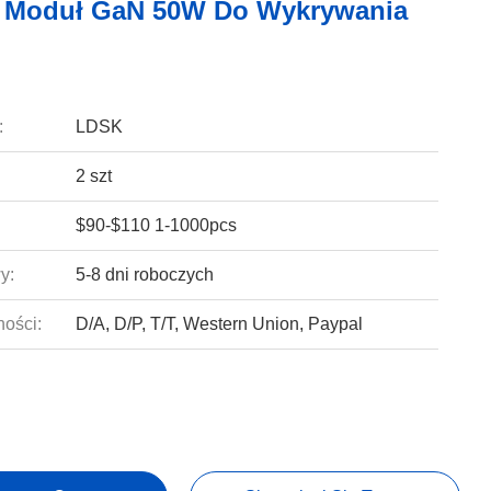
 Moduł GaN 50W Do Wykrywania
:
LDSK
2 szt
$90-$110 1-1000pcs
y:
5-8 dni roboczych
ności:
D/A, D/P, T/T, Western Union, Paypal