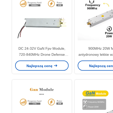
DC 24-32V GaN Fpv Module,
900MHz 20W M
720-840MHz Drone Defense
antydronowy lekkie 
Module
RF dla obrony 
Najlepszą cenę
Najlepszą ce