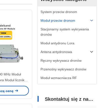
System przeciw dronom
Moduł przeciw dronom
Stacjonarny system wykrywania
dronów
Moduł antydronu Lora.
Antena antydronowa
Ręczny wykrywacz dronów
Przenośny wykrywacz dronów
00 MHz Moduł
Moduł wzmacniacza RF
ra Moduł licznika
Fpv
szą cenę
Skontaktuj się z nami