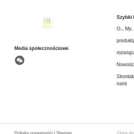
Szybki 
O... My.
produkt
Media społecznościowe
rozwiąz
Nowośc
Skontakt
nami
Polityka prywatności
|
Sitemap
Chiny do