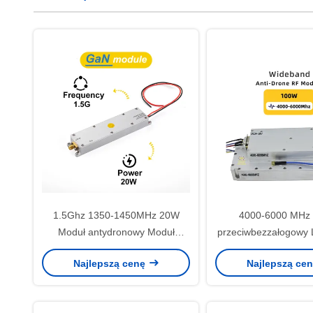
1.5Ghz 1350-1450MHz 20W
4000-6000 MHz
Moduł antydronowy Moduł
przeciwbezzałogowy 
wzmacniacza RF
licznik Fpv
Najlepszą cenę
Najlepszą ce