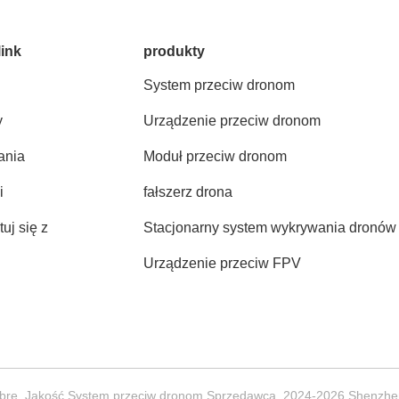
link
produkty
System przeciw dronom
y
Urządzenie przeciw dronom
ania
Moduł przeciw dronom
i
fałszerz drona
uj się z
Stacjonarny system wykrywania dronów
Urządzenie przeciw FPV
bre. Jakość System przeciw dronom Sprzedawca. 2024-2026 Shenzhe