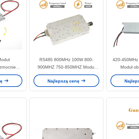
oduł
RS485 800MHz 100W 800-
420-450MHz
wzmocnienie
900MHZ 750-850MHZ Moduł
Moduł ob
dronów
antydronowy Moduł wzmacniacz
płaskości
nę
Najlepszą cenę
Najlep
mocy RF dla antydronu LDSK
24-32V