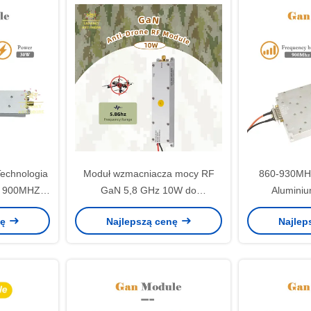
echnologia
Moduł wzmacniacza mocy RF
860-930MH
y 900MHZ
GaN 5,8 GHz 10W do
Aluminiu
F 24-32V
wykrywania dronów
antydronowy 
nę
Najlepszą cenę
Najlep
m