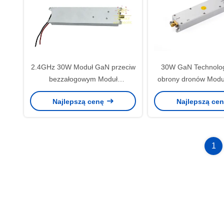
2.4GHz 30W Moduł GaN przeciw
30W GaN Technolog
bezzałogowym Moduł
obrony dronów Modu
wzmacniacz mocy przeciw Fpv Z
RF 800-950
Najlepszą cenę
Najlepszą ce
45dBi Peak Gain
1