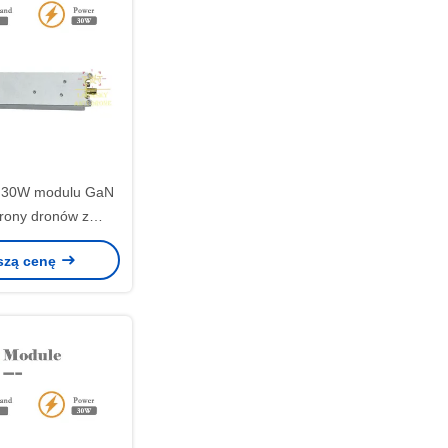
 30W modulu GaN
rony dronów z
ą mocy 1-1,5 dB
szą cenę