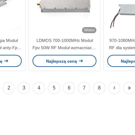
Wideo
ia Moduł
LDMOS 700-1000MHz Moduł
970-1080MH
ł anty-Fpv
Fpv 50W RF Moduł wzmacniacza
RF dla syste
MHz
mocy
Autel Fpv Ma
nę
Najlepszą cenę
Najlep
antydronow
900
2
3
4
5
6
7
8