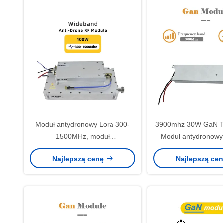
Moduł antydronowy Lora 300-
3900mhz 30W GaN T
1500MHz, moduł
Moduł antydronow
przeciwdziałający FPV
Moduł anty-Fpv R
Najlepszą cenę
Najlepszą ce