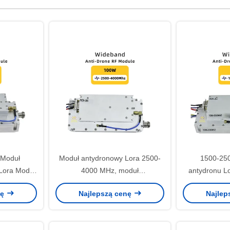
 Moduł
Moduł antydronowy Lora 2500-
1500-25
Lora Moduł
4000 MHz, moduł
antydronu Lo
przeciwdziałania FPV
nę
Najlepszą cenę
Najlep