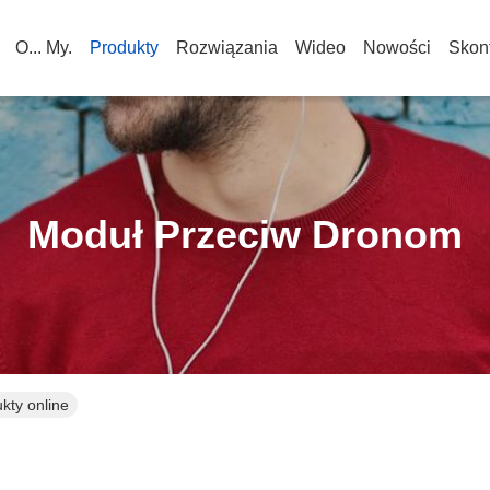
O... My.
Produkty
Rozwiązania
Wideo
Nowości
Skont
Moduł Przeciw Dronom
kty online