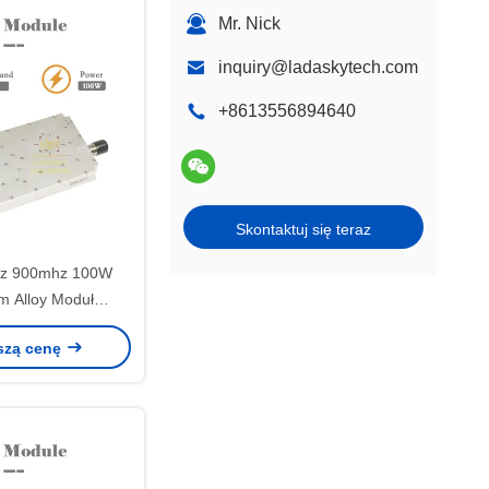
Mr. Nick
inquiry@ladaskytech.com
+8613556894640
Skontaktuj się teraz
z 900mhz 100W
m Alloy Moduł
Moduł wzmacniacz
szą cenę
ocy RF