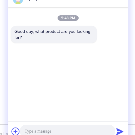
Szybki kontakt
5:48 PM
Tel.
Good day, what product are you looking 
for?
86-139-2371-1327
Wiadomość elektroniczna
inquiry@ladaskytech.com
Adres
Nie, nie, nie.11, Plant Road, Tongle
Community, Baolong Street, dzielnica
Longgang, Shenzhen
n Ladasky Technology Co.，Ltd Wszystkie. Prawa zastrzeżone.