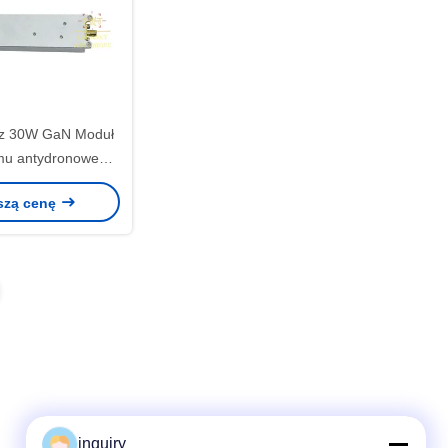
z 30W GaN Moduł
mu antydronowego
vic 3 Autel Moduł
szą cenę
y LDSK ladasky
mhz 30W
inquiry