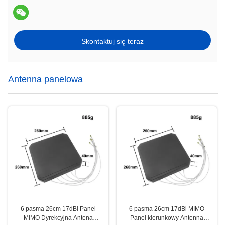
Skontaktuj się teraz
Antenna panelowa
6 pasma 26cm 17dBi Panel
6 pasma 26cm 17dBi MIMO
MIMO Dyrekcyjna Antena
Panel kierunkowy Antenna