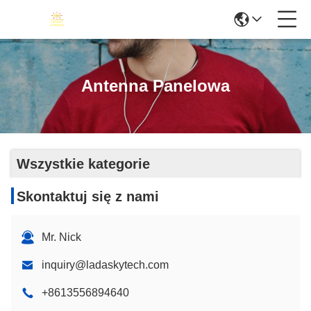
Antenna Panelowa
Wszystkie kategorie
Skontaktuj się z nami
Mr. Nick
inquiry@ladaskytech.com
+8613556894640