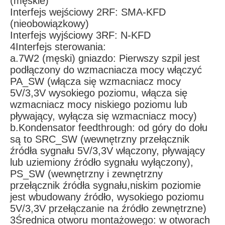
(męskie)
Interfejs wejściowy 2RF: SMA-KFD
(nieobowiązkowy)
Interfejs wyjściowy 3RF: N-KFD
4Interfejs sterowania:
a.7W2 (męski) gniazdo: Pierwszy szpil jest
podłączony do wzmacniacza mocy włączyć
PA_SW (włącza się wzmacniacz mocy
5V/3,3V wysokiego poziomu, włącza się
wzmacniacz mocy niskiego poziomu lub
pływający, wyłącza się wzmacniacz mocy)
b.Kondensator feedthrough: od góry do dołu
są to SRC_SW (wewnętrzny przełącznik
źródła sygnału 5V/3,3V włączony, pływający
lub uziemiony źródło sygnału wyłączony),
PS_SW (wewnętrzny i zewnętrzny
przełącznik źródła sygnału,niskim poziomie
jest wbudowany źródło, wysokiego poziomu
5V/3,3V przełączanie na źródło zewnętrzne)
3Średnica otworu montażowego: w otworach