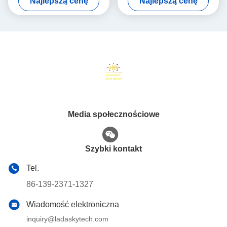
Najlepszą cenę
Najlepszą cenę
wzmacniacz mocy RF dla
antydronu LDSK 24-32V
Media społecznościowe
Szybki kontakt
Tel.
86-139-2371-1327
Wiadomość elektroniczna
inquiry@ladaskytech.com