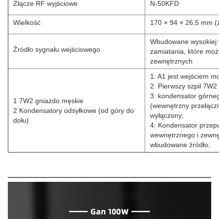
Złącze RF wyjściowe
N-50KFD
Wielkość
170 × 94 × 26,5 mm (
Wbudowane wysokiej w
Źródło sygnału wejściowego
zamiatania, które moż
zewnętrznych
1: A1 jest wejściem m
2: Pierwszy szpil 7W
3: kondensator górne
1 7W2 gniazdo męskie
(wewnętrzny przełączni
2 Kondensatory odsyłkowe (od góry do
wyłączony;
dołu)
4: Kondensator przepu
wewnętrznego i zewnęt
wbudowane źródło;