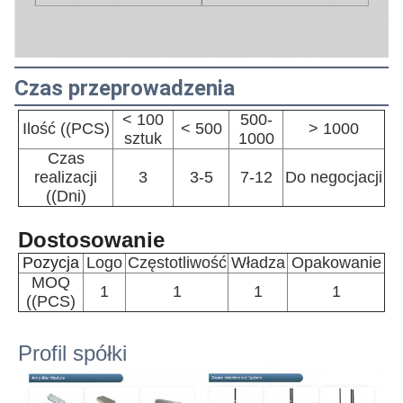
Czas przeprowadzenia
< 100
500-
Ilość ((PCS)
< 500
> 1000
sztuk
1000
Czas
realizacji
3
3-5
7-12
Do negocjacji
((Dni)
Dostosowanie
Pozycja
Logo
Częstotliwość
Władza
Opakowanie
MOQ
1
1
1
1
((PCS)
Profil spółki