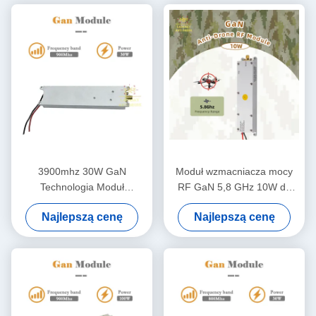
3900mhz 30W GaN
Moduł wzmacniacza mocy
Technologia Moduł
RF GaN 5,8 GHz 10W do
antydronowy 900MHZ Moduł
wykrywania dronów
Najlepszą cenę
Najlepszą cenę
anty-Fpv RF 24-32V