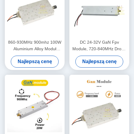
860-930MHz 900mhz 100W
DC 24-32V GaN Fpv
Aluminium Alloy Moduł
Module, 720-840MHz Drone
antydronowy Moduł
Defense Module
Najlepszą cenę
Najlepszą cenę
wzmacniacz mocy RF