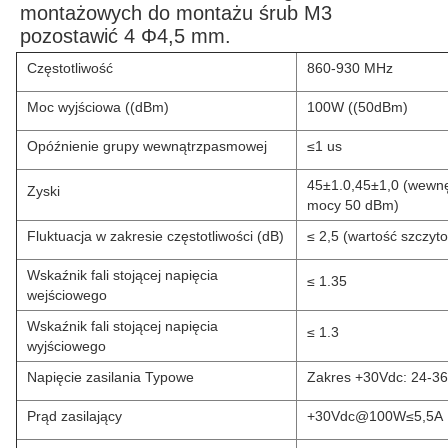
montażowych do montażu śrub M3
pozostawić 4 Φ4,5 mm.
Częstotliwość
860-930 MHz
Moc wyjściowa ((dBm)
100W ((50dBm)
Opóźnienie grupy wewnątrzpasmowej
≤1 us
45±1.0,45±1,0 (wewnę
Zyski
mocy 50 dBm)
Fluktuacja w zakresie częstotliwości (dB)
≤ 2,5 (wartość szczyt
Wskaźnik fali stojącej napięcia
≤ 1.35
wejściowego
Wskaźnik fali stojącej napięcia
≤ 1.3
wyjściowego
Napięcie zasilania Typowe
Zakres +30Vdc: 24-3
Prąd zasilający
+30Vdc@100W≤5,5A