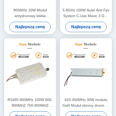
900MHz 20W Moduł
5.8GHz 100W Autel Anti Fpv
antydronowy lekkie
System C-Uas Mavic 3 GaN
wzmocnienie RF dla obrony
Moduł wzmacniacza mocy
Najlepszą cenę
Najlepszą cenę
dronów
RF lokalizacja antydrona
anty dji anty autel anty UAV
RS485 800MHz 100W 800-
420-450MHz 30W modulu
900MHZ 750-850MHZ
GaN Moduł obrony dronów z
Moduł antydronowy Moduł
płaskością mocy 1-1,5 dB