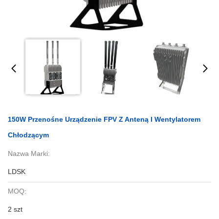
150W Przenośne Urządzenie FPV Z Anteną I Wentylatorem
Chłodzącym
Nazwa Marki:
LDSK
MOQ:
2 szt