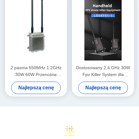
2 pasma 550MHz 1.2GHz
Dostosowany 2,4 GHz 30W
30W 60W Przenośne
Fpv Killer System dla
urządzenia do zabijania
personelu zewnętrznego i
Najlepszą cenę
Najlepszą cenę
dronów do eksploatacji FPV
dronów Fpv obrony