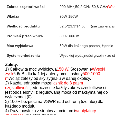
Zakres częstotliwości
900 MHz,50,2 GHz,50,8 GHz
(Wsp
Władza
90W-150W
Wielkość produktu
32.5*23.3*14.5cm ((nie zawiera a
Promień przeciwnika
500-1000 m
Moc wyjściowa
50W dla każdego pasma, łącznie
System chłodzenia
Wysokiej wydajności grzejnik ze s
Zalety:
1) Całkowita moc wyjściowa
150 W
, Stosowanie
Wysoki 
zysk
5-6dBi dla każdej anteny omni, osłony
500-1000 
m
Wciąż zależy od siły sygnału w danej okolicy.
2) Każda jednostka może
licznik do 3 pasm 
częstotliwości
jednocześnie każdy zakres częstotliwości 
jest oddzielony i z regulowaną mocą od maksymalnej do 
wyłączonej (0).
3) 100% bezpieczna VSWR nad ochroną (izolator) dla 
każdego modułu.
4) Duża powłoka z stopów aluminium i
wentylatory 