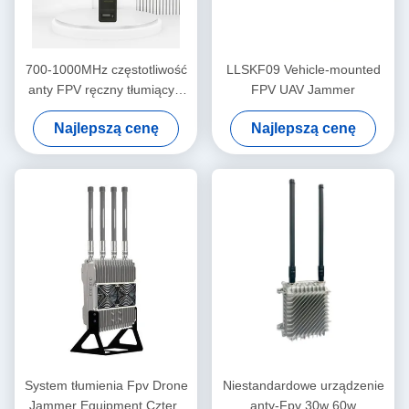
700-1000MHz częstotliwość
LLSKF09 Vehicle-mounted
anty FPV ręczny tłumiący z
FPV UAV Jammer
wysokim zyskiem IP68
Najlepszą cenę
Najlepszą cenę
wodoodporny
System tłumienia Fpv Drone
Niestandardowe urządzenie
Jammer Equipment Cztery
anty-Fpv 30w 60w