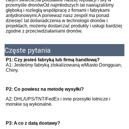
przemyśle dronówOd najmłodszych lat nawiązaliśmy 
głęboką i rozległą współpracę z firmami i fabrykami 
antydronowymi.A ponieważ nasz zespół ma ponad 
dziesięć lat doświadczenia w technologii dronów i 
projektach, możemy dostarczać produkty i usługi bardziej 
zgodne z przeciwdziałaniami dronów.
Częste pytania
P1: Czy jesteś fabryką lub firmą handlową?
A1: Jesteśmy fabryką zlokalizowaną w
Miasto Dongguan, 
Chiny.
P2: Co powiesz na metodę wysyłki?
A2: DHL/UPS/TNT/FedEx i inne przesyłki lotnicze i 
morskie są wykonalne.
P3: A co z datą dostawy?