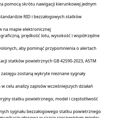
 za pomocą skrótu nawigacji kierunkowej jednym
standardzie RID i bezzałogowych statków
ów na mapie elektronicznej
graficzną, prędkość lotu, wysokość i współrzędne
wolonych, aby pominąć przypomnienia o alertach
acji statków powietrznych GB 42590-2023, ASTM
 zasięgu zostaną wykryte nieznane sygnały
w celu analizy zapisów wcześniejszych działań
yjny statku powietrznego, model i częstotliwość
 danych sygnału bezzałogowego statku powietrznego
munikację głosową w czasie rzeczywistym między