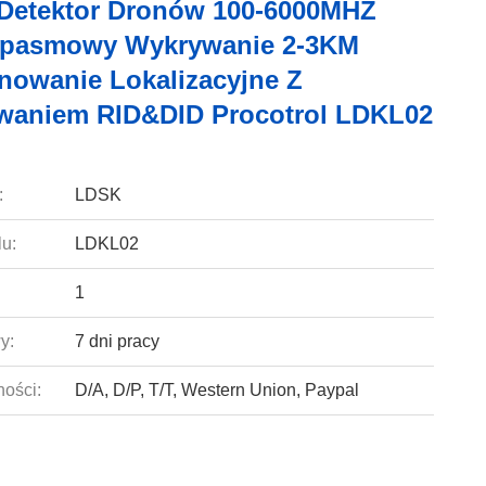
Detektor Dronów 100-6000MHZ
opasmowy Wykrywanie 2-3KM
nowanie Lokalizacyjne Z
aniem RID&DID Procotrol LDKL02
:
LDSK
u:
LDKL02
1
y:
7 dni pracy
ności:
D/A, D/P, T/T, Western Union, Paypal