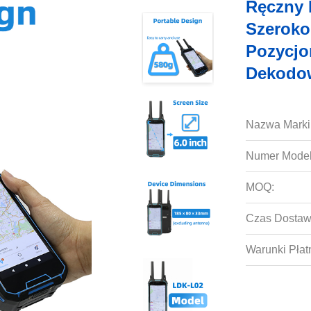
Ręczny 
Szerok
Pozycjo
Dekodow
Nazwa Marki
Numer Model
MOQ:
Czas Dostaw
Warunki Płat