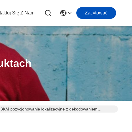
aktuj Się Z Nami
Zacytować
uktach
3KM pozycjonowanie lokalizacyjne z dekodowaniem