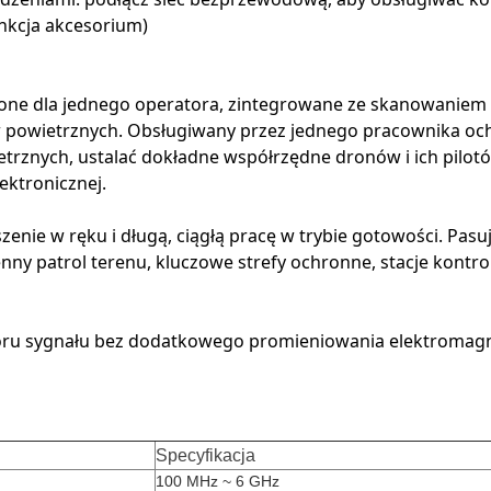
nkcja akcesorium)
one dla jednego operatora, zintegrowane ze skanowaniem w
w powietrznych. Obsługiwany przez jednego pracownika oc
trznych, ustalać dokładne współrzędne dronów i ich pilotó
ktronicznej.
nie w ręku i długą, ciągłą pracę w trybie gotowości. Pasu
ny patrol terenu, kluczowe strefy ochronne, stacje kontroli 
u sygnału bez dodatkowego promieniowania elektromagnet
Specyfikacja
100 MHz ~ 6 GHz