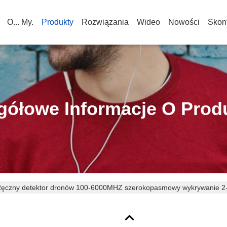
O... My.
Produkty
Rozwiązania
Wideo
Nowości
Skont
gółowe Informacje O Prod
ęczny detektor dronów 100-6000MHZ szerokopasmowy wykrywanie 2-
ID&DID procotrol LDKL02