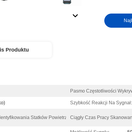
Naj
is Produktu
Pasmo Częstotliwości Wykry
ko)
Szybkość Reakcji Na Sygnał:
≥10 
ntyfikowania Statków Powietrznych:
Ciągły Czas Pracy Skanowan
Jednostek