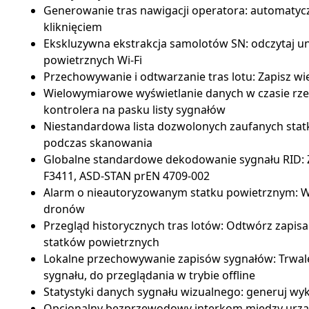
Generowanie tras nawigacji operatora: automatyc
kliknięciem
Ekskluzywna ekstrakcja samolotów SN: odczytaj u
powietrznych Wi-Fi
Przechowywanie i odtwarzanie tras lotu: Zapisz wi
Wielowymiarowe wyświetlanie danych w czasie rzec
kontrolera na pasku listy sygnałów
Niestandardowa lista dozwolonych zaufanych stat
podczas skanowania
Globalne standardowe dekodowanie sygnału RID: 
F3411, ASD-STAN prEN 4709-002
Alarm o nieautoryzowanym statku powietrznym: Wł
dronów
Przegląd historycznych tras lotów: Odtwórz zapisa
statków powietrznych
Lokalne przechowywanie zapisów sygnałów: Trwale 
sygnału, do przeglądania w trybie offline
Statystyki danych sygnału wizualnego: generuj wy
Opcjonalny bezprzewodowy interkom między urząd