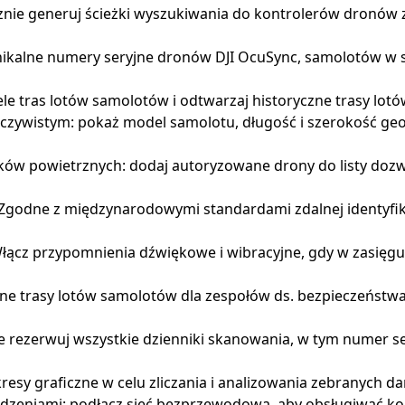
znie generuj ścieżki wyszukiwania do kontrolerów dronów
nikalne numery seryjne dronów DJI OcuSync, samolotów w 
ele tras lotów samolotów i odtwarzaj historyczne trasy lot
zywistym: pokaż model samolotu, długość i szerokość geo
ków powietrznych: dodaj autoryzowane drony do listy doz
Zgodne z międzynarodowymi standardami zdalnej identyfik
ącz przypomnienia dźwiękowe i wibracyjne, gdy w zasięgu
ne trasy lotów samolotów dla zespołów ds. bezpieczeństwa 
rezerwuj wszystkie dzienniki skanowania, w tym numer ser
kresy graficzne w celu zliczania i analizowania zebranych
zeniami: podłącz sieć bezprzewodową, aby obsługiwać ko