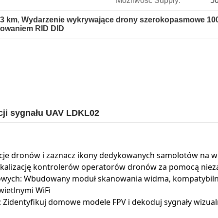
Możliwość Supply:
50
-3 km
, 
Wydarzenie wykrywające drony szerokopasmowe 10
dowaniem RID DID
acji sygnału UAV LDKL02
ycje dronów i zaznacz ikony dedykowanych samolotów na w
lokalizację kontrolerów operatorów dronów za pomocą niez
ych: Wbudowany moduł skanowania widma, kompatybilny z
ietlnymi WiFi
identyfikuj domowe modele FPV i dekoduj sygnały wizualn