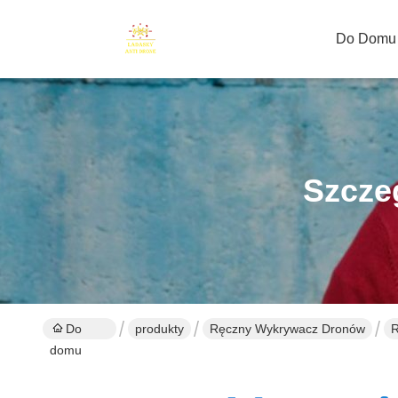
Do Domu
Szcze
Do
produkty
Ręczny Wykrywacz Dronów
R
domu
R