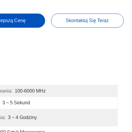
lepszą Cenę
Skontaktuj Się Teraz
wania:
100-6000 MHz
3 ~ 5 Sekund
ia:
3 ~ 4 Godziny