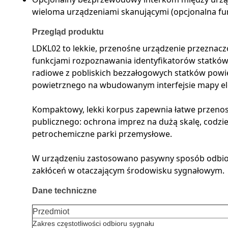
wieloma urządzeniami skanującymi (opcjonalna fu
Przegląd produktu
LDKL02 to lekkie, przenośne urządzenie przeznacz
funkcjami rozpoznawania identyfikatorów statkó
radiowe z pobliskich bezzałogowych statków powie
powietrznego na wbudowanym interfejsie mapy ele
Kompaktowy, lekki korpus zapewnia łatwe przenosze
publicznego: ochrona imprez na dużą skalę, codzien
petrochemiczne parki przemysłowe.
W urządzeniu zastosowano pasywny sposób odbior
zakłóceń w otaczającym środowisku sygnałowym.
Dane techniczne
Przedmiot
Zakres częstotliwości odbioru sygnału