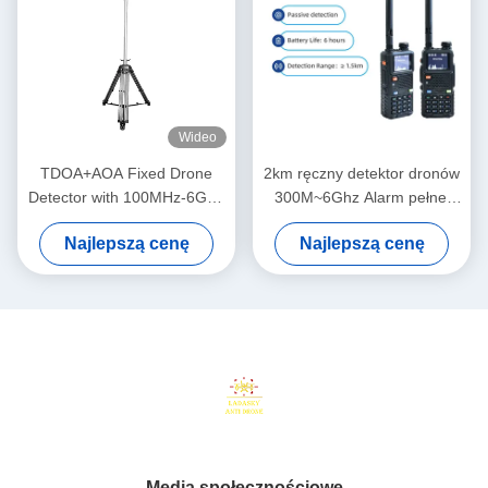
Wideo
TDOA+AOA Fixed Drone
2km ręczny detektor dronów
Detector with 100MHz-6GHz
300M~6Ghz Alarm pełnej
Full Band Detection and
częstotliwości 1.5G 2.4G
Najlepszą cenę
Najlepszą cenę
360° Passive Detection for
5.2G 5.8G UAV FPV Dji Dron
1-10km Range
Detect System Detektor
Media społecznościowe