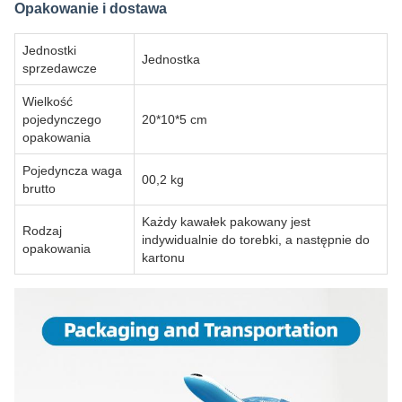
Opakowanie i dostawa
Jednostki
Jednostka
sprzedawcze
Wielkość
pojedynczego
20*10*5 cm
opakowania
Pojedyncza waga
00,2 kg
brutto
Każdy kawałek pakowany jest
Rodzaj
indywidualnie do torebki, a następnie do
opakowania
kartonu