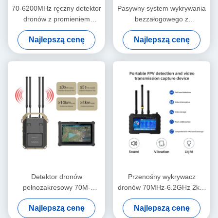
70-6200MHz ręczny detektor
Pasywny system wykrywania
dronów z promieniem
bezzałogowego z
wykrywania 1,5 km i 7-
częstotliwością RF ≥5km.
Najlepszą cenę
Najlepszą cenę
calowym ekranem
dotykowym do
monitorowania i kontroli
bezpieczeństwa UAV
Detektor dronów
Przenośny wykrywacz
pełnozakresowy 70M-
dronów 70MHz-6.2GHz 2km
6,2GHz, pozycjonowanie i
pełna częstotliwość FPV
Najlepszą cenę
Najlepszą cenę
śledzenie do 10 km,
Sygnał wideo