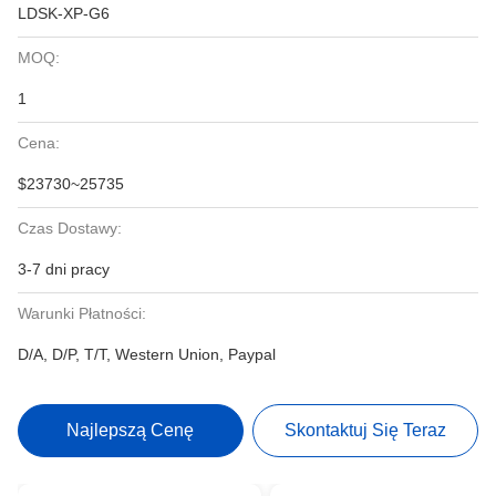
LDSK-XP-G6
MOQ:
1
Cena:
$23730~25735
Czas Dostawy:
3-7 dni pracy
Warunki Płatności:
D/A, D/P, T/T, Western Union, Paypal
Najlepszą Cenę
Skontaktuj Się Teraz