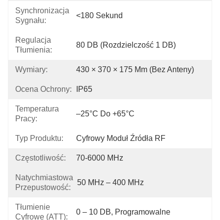
Synchronizacja
<180 Sekund
Sygnału:
Regulacja
80 DB (rozdzielczość 1 DB)
Tłumienia:
Wymiary:
430 × 370 × 175 Mm (bez Anteny)
Ocena Ochrony:
IP65
Temperatura
–25°C Do +65°C
Pracy:
Typ Produktu:
Cyfrowy Moduł Źródła RF
Częstotliwość:
70-6000 MHz
Natychmiastowa
50 MHz – 400 MHz
Przepustowość:
Tłumienie
0 – 10 DB, Programowalne
Cyfrowe (ATT):